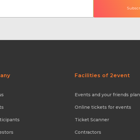
any
Facilities of 2event
us
Events and your friends pla
ts
Online tickets for events
ticipants
Ticket Scanner
estors
Contractors