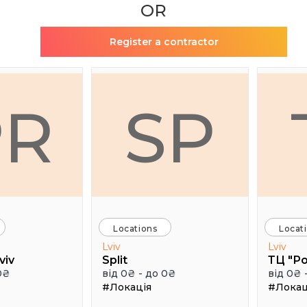
OR
Register a contractor
PR
SP
Locations
Locat
Lviv
Lviv
viv
Split
ТЦ "Р
0₴
від 0₴ - до 0₴
від 0₴ 
#Локація
#Локац