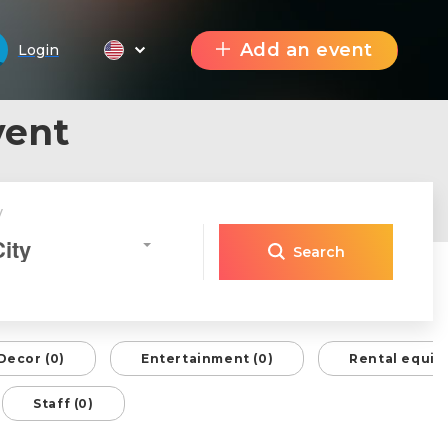
Add an event
Login
vent
y
City
Search
Decor (0)
Entertainment (0)
Rental equip
Staff (0)