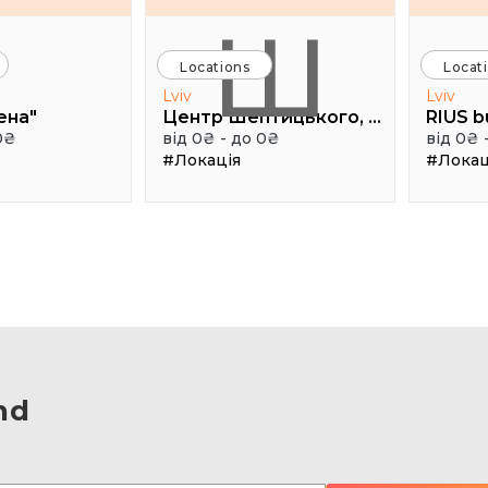
Ш
Locations
Locat
Lviv
Lviv
ена"
Центр Шептицького, 1 поверх, паркова аудиторія
RIUS b
0₴
від 0₴ - до 0₴
від 0₴ 
#Локація
#Локац
nd