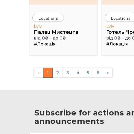
Locations
Locations
Lviv
Lviv
Палац Мистецтв
Готель "Ір
від 0₴ - до 0₴
від 0₴ - до 
#Локація
#Локація
«
1
2
3
4
5
6
»
Subscribe for actions a
announcements