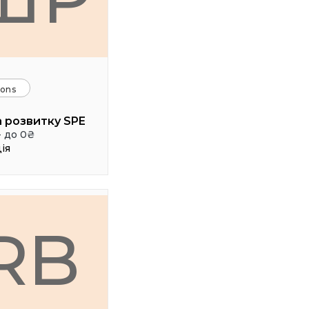
ions
 розвитку SPE
- до 0₴
ія
RB