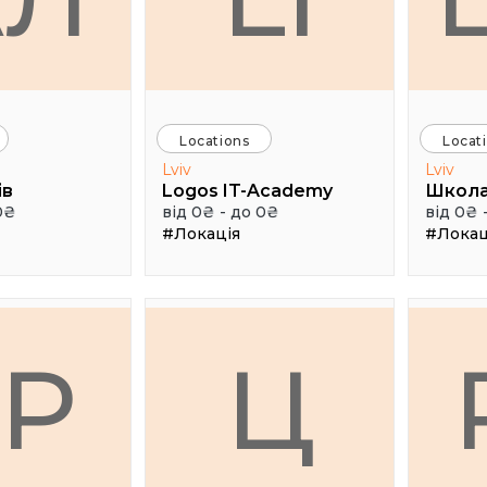
Locations
Locat
Lviv
Lviv
ів
Logos IT-Academy
Школа
0₴
від 0₴ - до 0₴
від 0₴ 
#Локація
#Локац
ГР
Ц