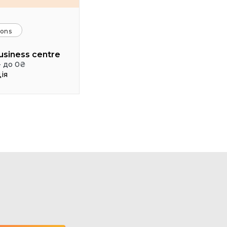
ions
usiness centre
- до 0₴
ія