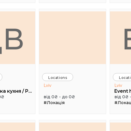
ДВ
Locations
Locat
Lviv
Lviv
Дуже висока кухня / Pretty High Kitchen
0₴
від 0₴ - до 0₴
від 0₴ 
#Локація
#Локац