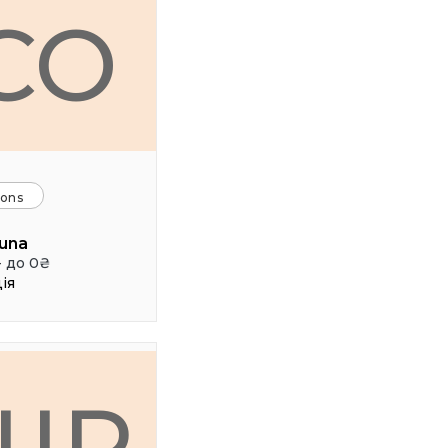
CO
ions
una
- до 0₴
ія
ШР