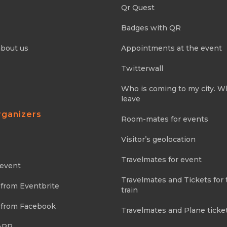
Qr Quest
Badges with QR
about us
Appointments at the event
Twitterwall
Who is coming to my city. 
leave
rganizers
Room-mates for events
Visitor’s geolocation
Travelmates for event
 event
Travelmates and Tickets for 
 from Eventbrite
train
 from Facebook
Travelmates and Plane ticke
APP