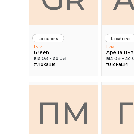
Locations
Locations
Lviv
Lviv
Green
Арена Льв
від 0₴ - до 0₴
від 0₴ - до 
#Локація
#Локація
ПМ