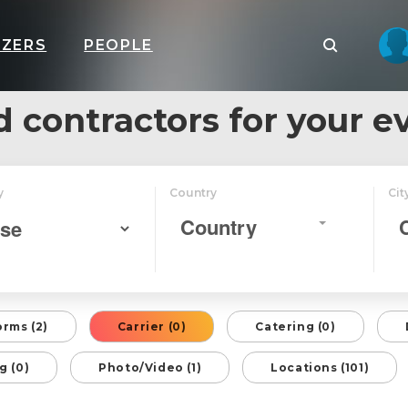
IZERS
PEOPLE
d contractors for your e
y
Country
Cit
Country
orms (2)
Carrier (0)
Catering (0)
g (0)
Photo/Video (1)
Locations (101)