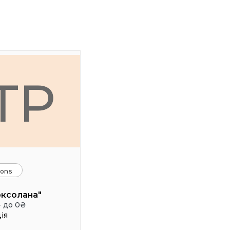
ТР
ions
оксолана"
- до 0₴
ія