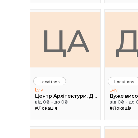
ЦА
Locations
Locations
Lviv
Lviv
Центр Архітектури, Дизайну та Урбаністики Порохова ВЕЖА
від 0₴ - до 0₴
від 0₴ - до 
#Локація
#Локація