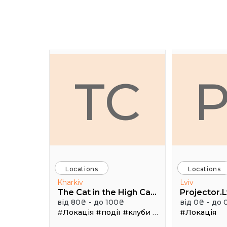
TC
Locations
Locations
Kharkiv
Lviv
The Cat in the High Castle
Projector.L
від 80₴ - до 100₴
від 0₴ - до 
#Локація
#події
#клуби
#Зал
#Локація