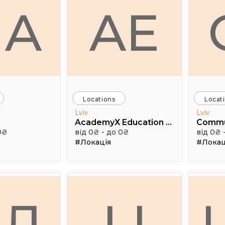
HA
AE
Locations
Locat
Lviv
Lviv
AcademyX Education Hub
Comm
0₴
від 0₴ - до 0₴
від 0₴ 
#Локація
#Локац
АЛ
LI