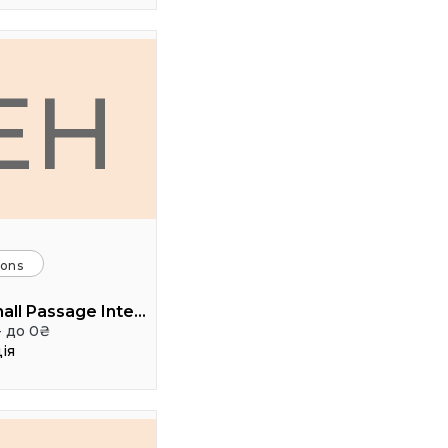
EH
ions
Event hall Passage Interdit
- до 0₴
ія