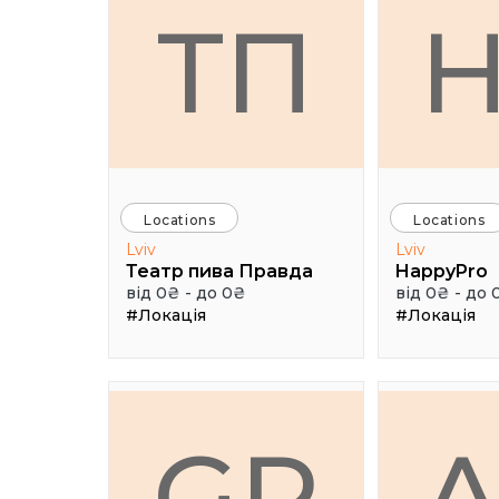
ТП
Locations
Locations
Lviv
Lviv
Театр пива Правда
HappyPro
від 0₴ - до 0₴
від 0₴ - до 
#Локація
#Локація
GR