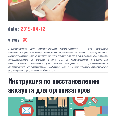
date:
2019-04-12
views:
30
Приложения для организации мероприятий — это сервисы,
позволяющие систематизировать основные аспекты планирования
мероприятий. Такие инструменты подходят для эффективной работы
специалистов в сфере Event, PR и маркетинга. Мобильные
приложения помогают участникам получать от организаторов
расписание мероприятий, информацию об изменениях программы,
упрощают оформление билетов
Инструкция по восстановлению
аккаунта для организаторов