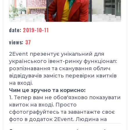
date:
2019-10-11
views:
37
2Event презентує унікальний
для
українського івент-ринку
функціонал:
розпізнавання та сканування облич
відвідувачів замість перевірки квитків
на вході.
Чим це зручно та корисно:
1. Тепер вам не обов'язково показувати
квиток на вході. Просто
cфотографуйтесь та завантажте своє
фото в додаток 2Event. Людина на