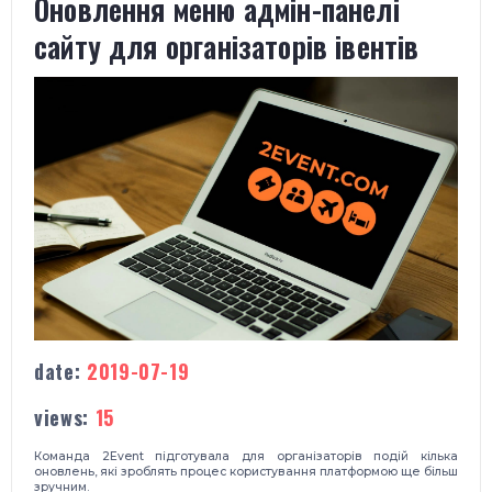
Оновлення меню адмін-панелі
сайту для організаторів івентів
date:
2019-07-19
views:
15
Команда 2Event підготувала для організаторів подій кілька
оновлень, які зроблять процес користування платформою ще більш
зручним.