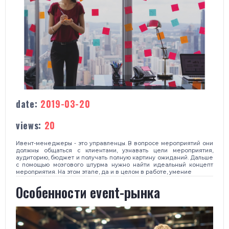
date:
2019-03-20
views:
20
Ивент-менеджеры - это управленцы. В вопросе мероприятий они
должны общаться с клиентами, узнавать цели мероприятия,
аудиторию, бюджет и получать полную картину ожиданий. Дальше
с помощью мозгового штурма нужно найти идеальный концепт
мероприятия. На этом этапе, да и в целом в работе, умение
Особенности event-рынка