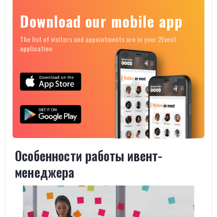
Download our mobile app
The list of visitors and appointments are in your 2Event
application
Особенности работы ивент-
менеджера