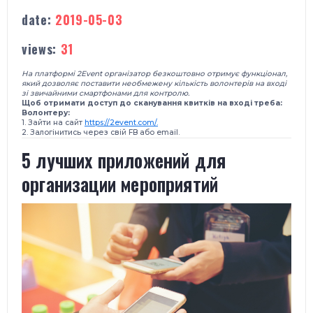
date:
2019-05-03
views:
31
На платформі 2Event організатор безкоштовно отримує функціонал,
який дозволяє поставити необмежену кількість волонтерів на вході
зі звичайними смартфонами для контролю.
Щоб отримати доступ до сканування квитків на вході треба:
Волонтеру:
1. Зайти на сайт
https://2event.com/.
2. Залогінитись через свій FB або email.
5 лучших приложений для
организации мероприятий