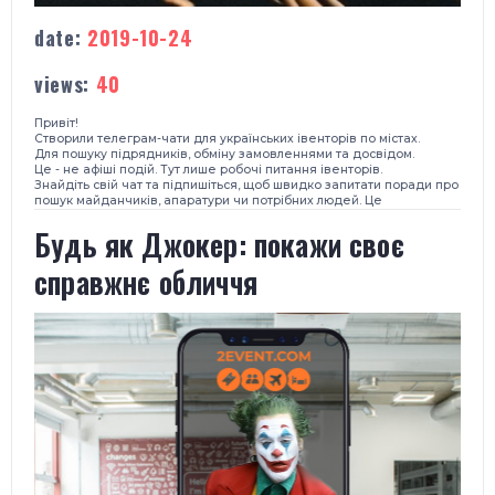
date:
2019-10-24
views:
40
Привіт!
Створили телеграм-чати для українських івенторів по містах.
Для пошуку підрядників, обміну замовленнями та досвідом.
Це - не афіші подій. Тут лише робочі питання івенторів.
Знайдіть свій чат та підпишіться, щоб швидко запитати поради про
пошук майданчиків, апаратури чи потрібних людей. Це
Будь як Джокер: покажи своє
справжнє обличчя