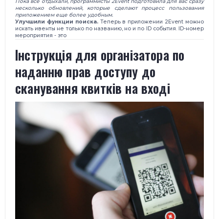
Пока все отдыхали, программисты 2Event подготовила для вас сразу
несколько обновлений, которые сделают процесс пользования
приложением еще более удобным.
Улучшили функции поиска.
Теперь в приложении 2Event можно
искать ивенты не только по названию, но и по ID события. ID-номер
мероприятия - это
​Інструкція для організатора по
наданню прав доступу до
сканування квитків на вході