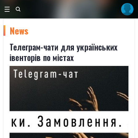
News
Телеграм-чати для українських
івенторів по містах