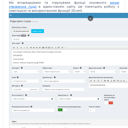
Ми впорядкували та згрупували функції основного
меню
створення події
в адмін-панелі сайту. Це полегшить роботу з
навігацією та використанням функцій 2Event.