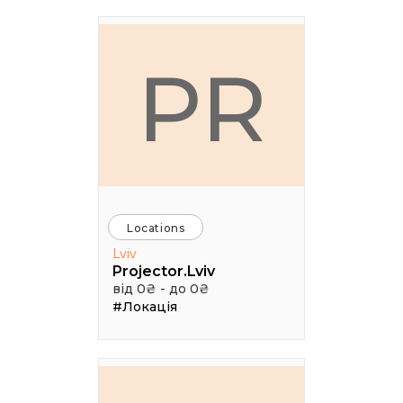
PR
Locations
Lviv
Projector.Lviv
від 0₴ - до 0₴
#Локація