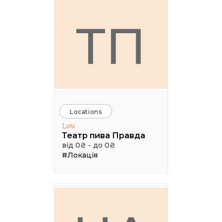
ТП
Locations
Lviv
Театр пива Правда
від 0₴ - до 0₴
#Локація