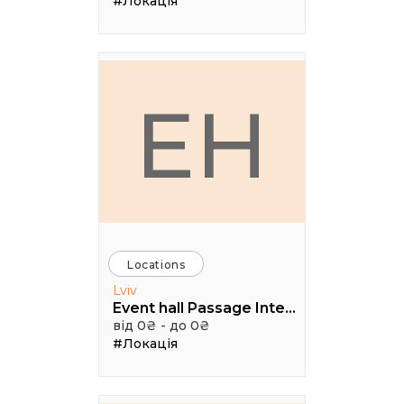
#Локація
EH
Locations
Lviv
Event hall Passage Interdit
від 0₴ - до 0₴
#Локація