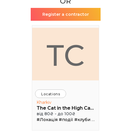
OR
Register a contractor
TC
Locations
Kharkiv
The Cat in the High Castle
від 80₴ - до 100₴
#Локація
#події
#клуби
#Зал