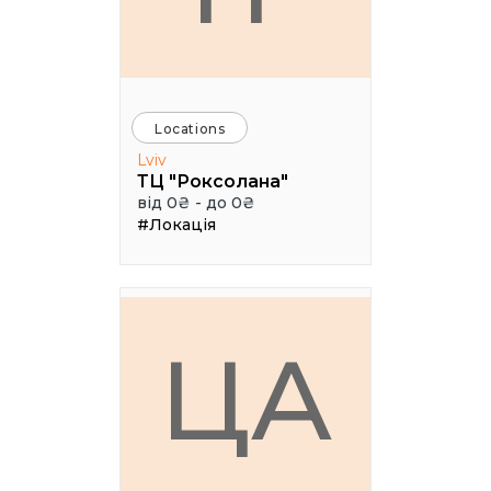
Locations
Lviv
ТЦ "Роксолана"
від 0₴ - до 0₴
#Локація
ЦА