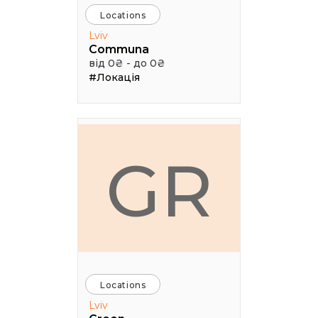
Locations
Lviv
Communa
від 0₴ - до 0₴
#Локація
GR
Locations
Lviv