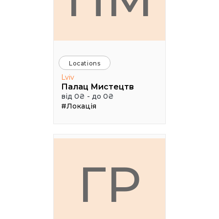
Locations
Lviv
Палац Мистецтв
від 0₴ - до 0₴
#Локація
ГР