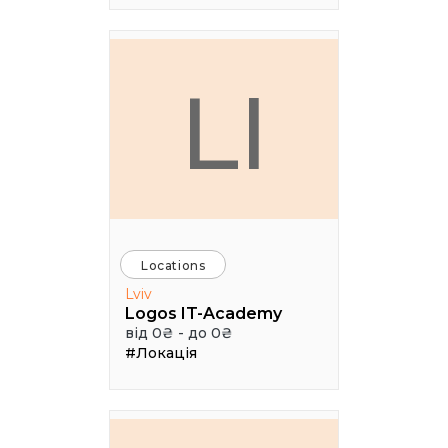
LI
Locations
Lviv
Logos IT-Academy
від 0₴ - до 0₴
#Локація