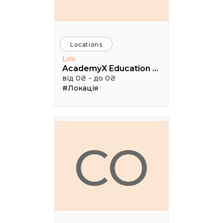
Locations
Lviv
AcademyX Education Hub
від 0₴ - до 0₴
#Локація
CO