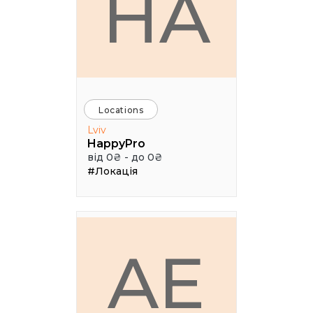
HA
Locations
Lviv
HappyPro
від 0₴ - до 0₴
#Локація
AE