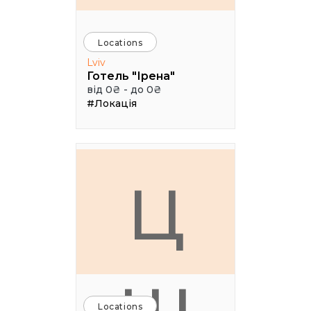
Locations
Lviv
Готель "Ірена"
від 0₴ - до 0₴
#Локація
Ц
Locations