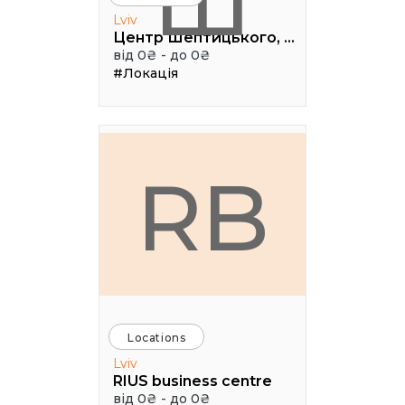
Ш
Lviv
Центр Шептицького, 1 поверх, паркова аудиторія
від 0₴ - до 0₴
#Локація
RB
Locations
Lviv
RIUS business centre
від 0₴ - до 0₴