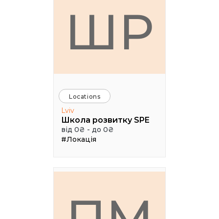
ШР
Locations
Lviv
Школа розвитку SPE
від 0₴ - до 0₴
#Локація
ПМ