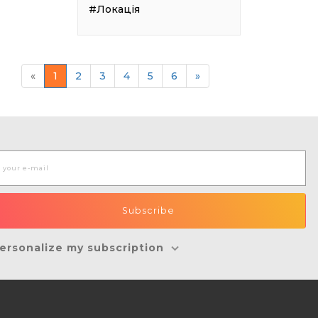
#Локація
«
1
2
3
4
5
6
»
ersonalize my subscription