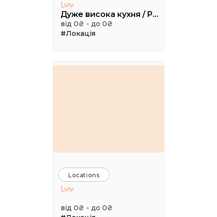
Lviv
Дуже висока кухня / Pretty High Kitchen
від 0₴ - до 0₴
#Локація
Locations
Lviv
від 0₴ - до 0₴