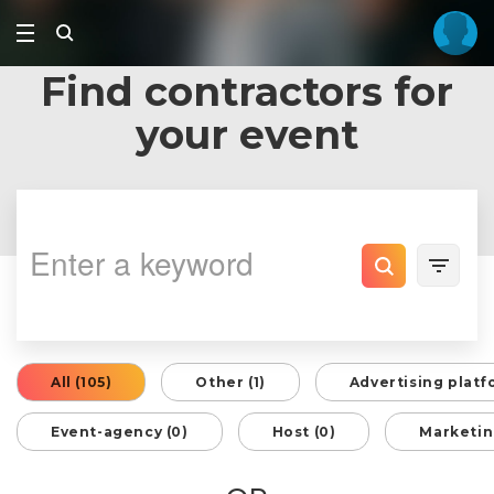
Find contractors for
your event
All (105)
Other (1)
Advertising platf
Event-agency (0)
Host (0)
Marketin