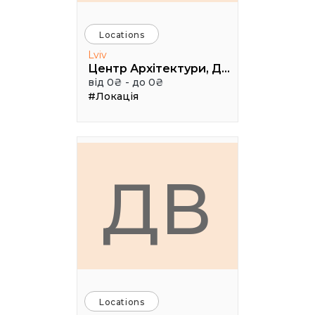
Locations
Lviv
Центр Архітектури, Дизайну та Урбаністики Порохова ВЕЖА
від 0₴ - до 0₴
#Локація
ДВ
Locations