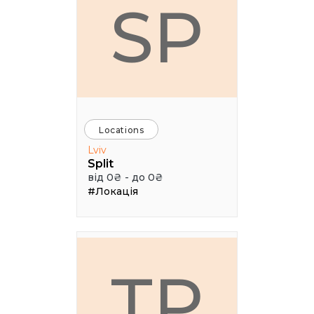
SP
Locations
Lviv
Split
від 0₴ - до 0₴
#Локація
ТР