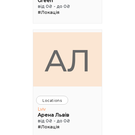
Green
від 0₴ - до 0₴
#Локація
АЛ
Locations
Lviv
Арена Львів
від 0₴ - до 0₴
#Локація