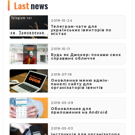
Last
news
2019-10-24
Телеграм-чати для
українських івенторів по
містах
2019-10-11
Будь як Джокер: покажи своє
справжнє обличчя
2019-07-19
Оновлення меню адмін-
панелі сайту для
організаторів івентів
2019-05-09
​Обновления для
приложения на Android
2019-05-03
​Інструкція для організатора