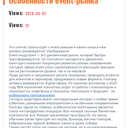
Особенности event-рынка
Views:
2019-03-07
Views:
13
Что сейчас происходит с event-рынком и какие ниши в нем
активно развиваются? Разбираемся.
Event-индустрия — это динамичный рынок, который быстро
трансформируется. Он постоянно находится в движении,
ежегодно изменяя тенденции развития разных направлений.
Сегодня сфера event-услуг характеризуется растущим трендом,
как на региональном уровне, так и на мировом.
Люди делали и продолжают делать праздники, проводить встречи
для клиентов и партнеров, придумывать новые форматы. Поэтому
активно развивается digital-сфера. По оценкам экспертов, к 2025
году 85% населения полностью уйдет от работы с компьютером и
перейдет на смартфоны и планшеты. Настоящее и будущее - за
мобильными приложениями
.
Сегодня аудитория имеет неподдельный интерес к любым ярким
событиям, уникальным мероприятиям и необычным направлениям.
Поэтому одной из главных особенностей event-рынка является
поиск нестандартных площадок. Все меньше скучных банкетных
комплексов, все больше креативных пространств. На смену
обычным залам приходят яхт-клубы, бункеры, вагоны поездов,
заброшенные здания, фабрики, замки и даже соборы.
Также растет спрос не только на частные, но и на корпоративные